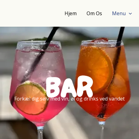
Hjem
Om Os
Menu
Forkæl dig selv med vin, øl og drinks ved vandet