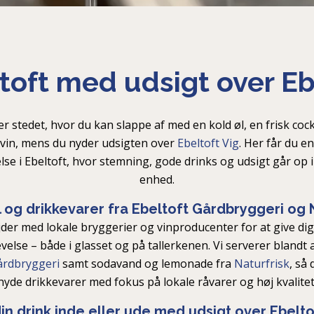
ltoft med udsigt over Eb
r stedet, hvor du kan slappe af med en kold øl, en frisk cockt
 vin, mens du nyder udsigten over
Ebeltoft Vig
. Her får du e
lse i Ebeltoft, hvor stemning, gode drinks og udsigt går op i
enhed.
 og drikkevarer fra Ebeltoft Gårdbryggeri og 
der med lokale bryggerier og vinproducenter for at give di
else – både i glasset og på tallerkenen. Vi serverer blandt a
årdbryggeri
samt sodavand og lemonade fra
Naturfrisk
, så 
nyde drikkevarer med fokus på lokale råvarer og høj kvalitet
in drink inde eller ude med udsigt over Ebelto