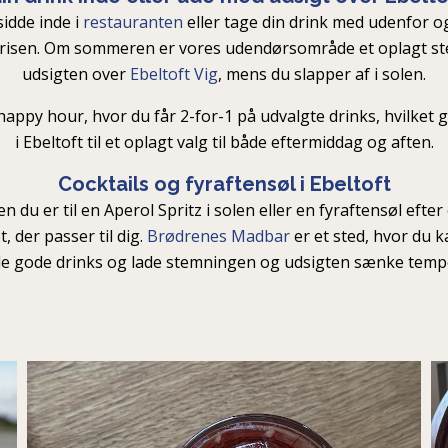
idde inde i
restauranten
eller tage din drink med udenfor 
isen. Om sommeren er vores udendørsområde et oplagt ste
udsigten over
Ebeltoft Vig
, mens du slapper af i solen.
happy hour, hvor du får 2-for-1 på udvalgte drinks, hvilket 
i Ebeltoft til et oplagt valg til både eftermiddag og aften.
Cocktails og fyraftensøl i Ebeltoft
n du er til en Aperol Spritz i solen eller en fyraftensøl efter
, der passer til dig.
Brødrenes Madbar
er et sted, hvor du k
e gode drinks og lade stemningen og udsigten sænke temp