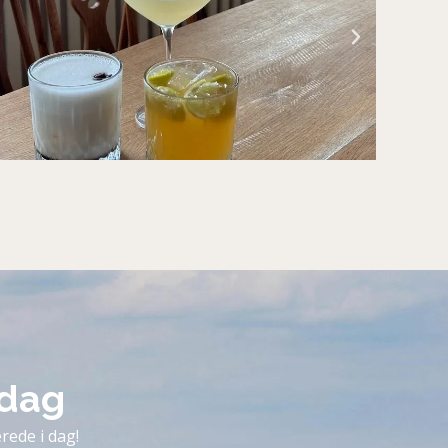
 dag
rede i dag!