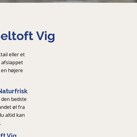
eltoft Vig
ail eller et
n afslappet
 en højere
Naturfrisk
g den bedste
ndet øl fra
du altid kan
.
ft Vig