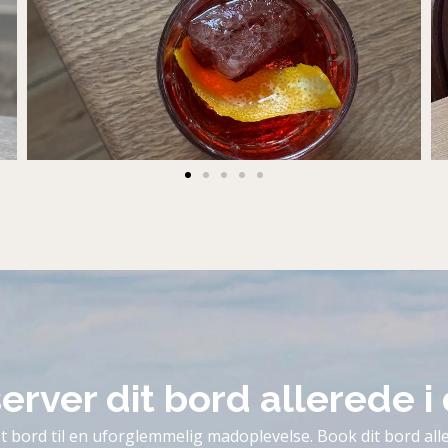
erver dit bord allerede i
t bord til en uforglemmelig madoplevelse. Book dit bord alle