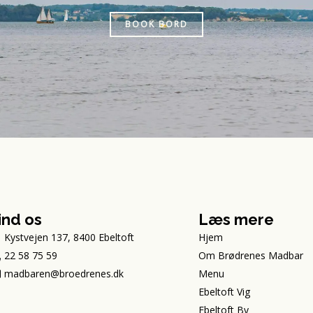
BOOK BORD
ind os
Læs mere
Kystvejen 137, 8400 Ebeltoft
Hjem
22 58 75 59
Om Brødrenes Madbar
madbaren@broedrenes.dk
Menu
Ebeltoft Vig
Ebeltoft By