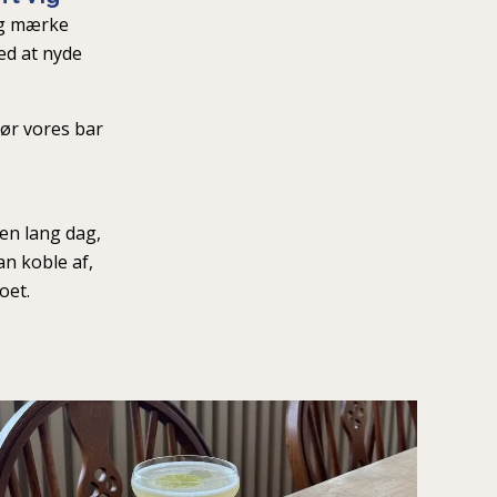
og mærke
d at nyde
gør vores bar
 en lang dag,
an koble af,
oet.