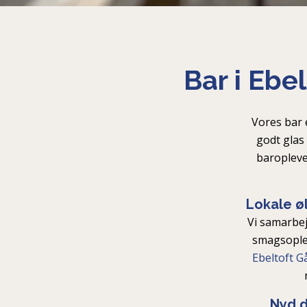
Bar i Ebe
Vores bar e
godt glas
baropleve
Lokale øl
Vi samarbej
smagsoplev
Ebeltoft G
Nyd d