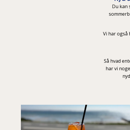
Du kan s
sommerbr
Vi har også 
Så hvad ente
har vi noget
nyd