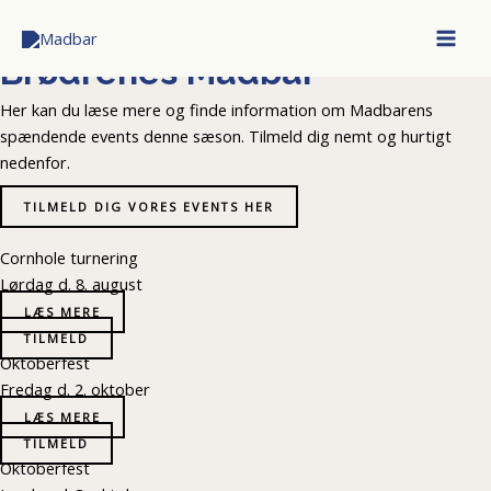
Gå
Kommende events på
MAI
til
ME
Brødrenes Madbar
indholdet
Her kan du læse mere og finde information om Madbarens
spændende events denne sæson. Tilmeld dig nemt og hurtigt
nedenfor.
TILMELD DIG VORES EVENTS HER
Cornhole turnering
Lørdag d. 8. august
LÆS MERE
TILMELD
Oktoberfest
Fredag d. 2. oktober
LÆS MERE
TILMELD
Oktoberfest