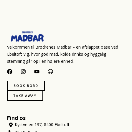
Velkommen til Brødrenes Madbar – en afslappet oase ved
Ebeltoft Vig, hvor god mad, kolde drinks og hyggelig
stemning går op i en højere enhed.
F
I
Y
S
a
n
o
m
c
s
u
i
BOOK BORD
e
t
t
l
b
a
u
e
TAKE AWAY
o
g
b
o
r
e
k
a
m
Find os
Kystvejen 137, 8400 Ebeltoft