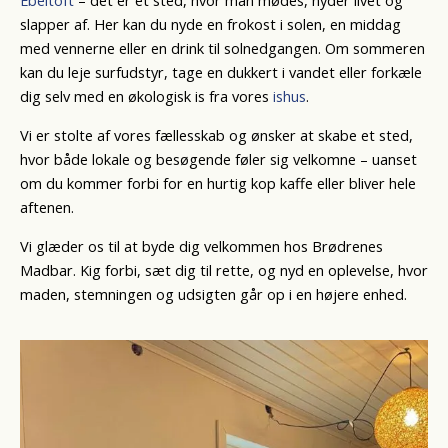
Ebeltoft
– det er et sted, hvor man mødes, nyder livet og
slapper af. Her kan du nyde en frokost i solen, en middag
med vennerne eller en drink til solnedgangen. Om sommeren
kan du leje surfudstyr, tage en dukkert i vandet eller forkæle
dig selv med en økologisk is fra vores
ishus
.
Vi er stolte af vores fællesskab og ønsker at skabe et sted,
hvor både lokale og besøgende føler sig velkomne – uanset
om du kommer forbi for en hurtig kop kaffe eller bliver hele
aftenen.
Vi glæder os til at byde dig velkommen hos Brødrenes
Madbar. Kig forbi, sæt dig til rette, og nyd en oplevelse, hvor
maden, stemningen og udsigten går op i en højere enhed.