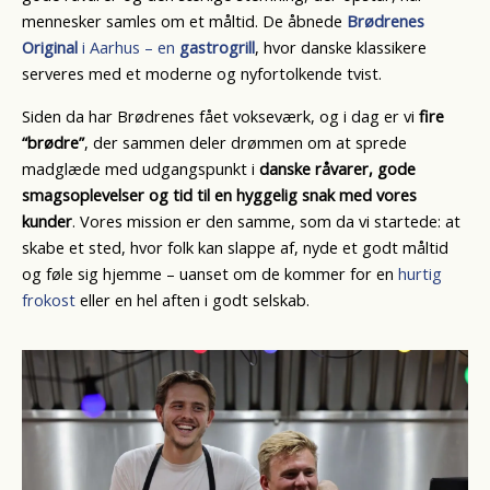
mennesker samles om et måltid. De åbnede
Brødrenes
Original
i Aarhus – en
gastrogrill
, hvor danske klassikere
serveres med et moderne og nyfortolkende tvist.
Siden da har Brødrenes fået vokseværk, og i dag er vi
fire
“brødre”
, der sammen deler drømmen om at sprede
madglæde med udgangspunkt i
danske råvarer, gode
smagsoplevelser og tid til en hyggelig snak med vores
kunder
. Vores mission er den samme, som da vi startede: at
skabe et sted, hvor folk kan slappe af, nyde et godt måltid
og føle sig hjemme – uanset om de kommer for en
hurtig
frokost
eller en hel aften i godt selskab.